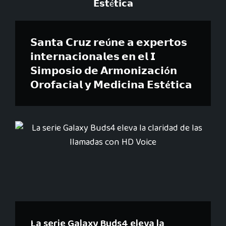
𝗦𝗮𝗻𝘁𝗮 𝗖𝗿𝘂𝘇 𝗿𝗲ú𝗻𝗲 𝗮 𝗲𝘅𝗽𝗲𝗿𝘁𝗼𝘀
𝗶𝗻𝘁𝗲𝗿𝗻𝗮𝗰𝗶𝗼𝗻𝗮𝗹𝗲𝘀 𝗲𝗻 𝗲𝗹 𝗜
𝗦𝗶𝗺𝗽𝗼𝘀𝗶𝗼 𝗱𝗲 𝗔𝗿𝗺𝗼𝗻𝗶𝘇𝗮𝗰𝗶ó𝗻
𝗢𝗿𝗼𝗳𝗮𝗰𝗶𝗮𝗹 𝘆 𝗠𝗲𝗱𝗶𝗰𝗶𝗻𝗮 𝗘𝘀𝘁é𝘁𝗶𝗰𝗮
La serie Galaxy Buds4 eleva la