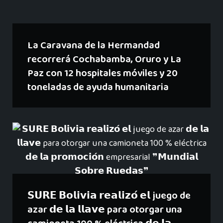
La Caravana de la Hermandad
recorrerá Cochabamba, Oruro y La
Paz con 12 hospitales móviles y 20
toneladas de ayuda humanitaria
𝗦𝗨𝗥𝗘 𝗕𝗼𝗹𝗶𝘃𝗶𝗮 𝗿𝗲𝗮𝗹𝗶𝘇𝗼́ 𝗲𝗹 juego de
azar 𝗱𝗲 𝗹𝗮 𝗹𝗹𝗮𝘃𝗲 para otorgar una