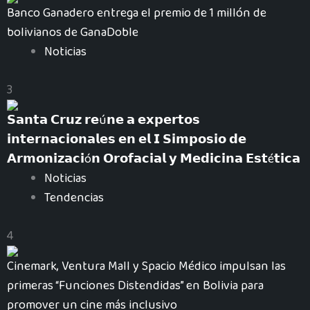
Banco Ganadero entrega el premio de 1 millón de
bolivianos de GanaDoble
Noticias
3
𝗦𝗮𝗻𝘁𝗮 𝗖𝗿𝘂𝘇 𝗿𝗲ú𝗻𝗲 𝗮 𝗲𝘅𝗽𝗲𝗿𝘁𝗼𝘀
𝗶𝗻𝘁𝗲𝗿𝗻𝗮𝗰𝗶𝗼𝗻𝗮𝗹𝗲𝘀 𝗲𝗻 𝗲𝗹 𝗜 𝗦𝗶𝗺𝗽𝗼𝘀𝗶𝗼 𝗱𝗲
𝗔𝗿𝗺𝗼𝗻𝗶𝘇𝗮𝗰𝗶ó𝗻 𝗢𝗿𝗼𝗳𝗮𝗰𝗶𝗮𝗹 𝘆 𝗠𝗲𝗱𝗶𝗰𝗶𝗻𝗮 𝗘𝘀𝘁é𝘁𝗶𝗰𝗮
Noticias
Tendencias
4
Cinemark, Ventura Mall y Spacio Médico impulsan las
primeras “Funciones Distendidas” en Bolivia para
promover un cine más inclusivo