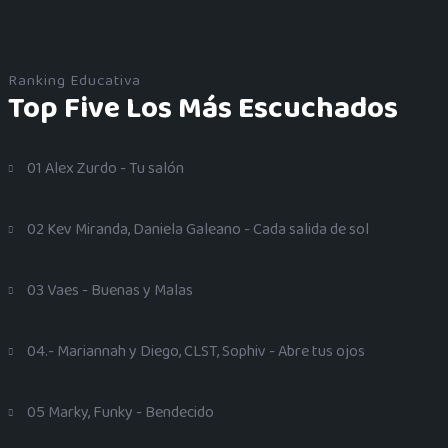
Ranking Educativa
Top Five Los Más Escuchados
01 Alex Zurdo - Tu salón
02 Kev Miranda, Daniela Galeano - Cada salida de sol
03 Vaes - Buenas y Malas
04.- Mariannah y Diego, CLST, Sophiv - Abre tus ojos
05 Marky, Funky - Bendecido