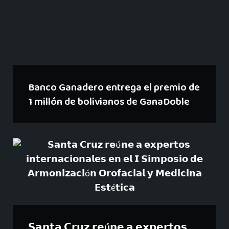
Banco Ganadero entrega el premio de
1 millón de bolivianos de GanaDoble
𝗦𝗮𝗻𝘁𝗮 𝗖𝗿𝘂𝘇 𝗿𝗲ú𝗻𝗲 𝗮 𝗲𝘅𝗽𝗲𝗿𝘁𝗼𝘀