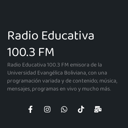
Radio Educativa
100.3 FM
Radio Educativa 100.3 FM emisora de la
Universidad Evangélica Boliviana, con una
programación variada y de contenido; música,
mensajes, programas en vivo y mucho más.
F
I
W
T
M
a
n
h
i
a
c
s
a
k
i
e
t
t
t
l