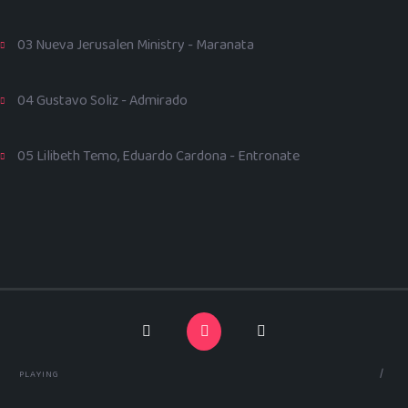
03 Nueva Jerusalen Ministry - Maranata
04 Gustavo Soliz - Admirado
05 Lilibeth Temo, Eduardo Cardona - Entronate
Previous Song
Play
Pause
Next Song
/
PLAYING