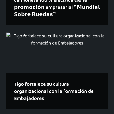
camioneta 100 % eléctrica 𝗱𝗲 𝗹𝗮
𝗽𝗿𝗼𝗺𝗼𝗰𝗶𝗼́𝗻 empresarial ❞𝗠𝘂𝗻𝗱𝗶𝗮𝗹
𝗦𝗼𝗯𝗿𝗲 𝗥𝘂𝗲𝗱𝗮𝘀❞
Tigo fortalece su cultura
organizacional con la formación de
Embajadores