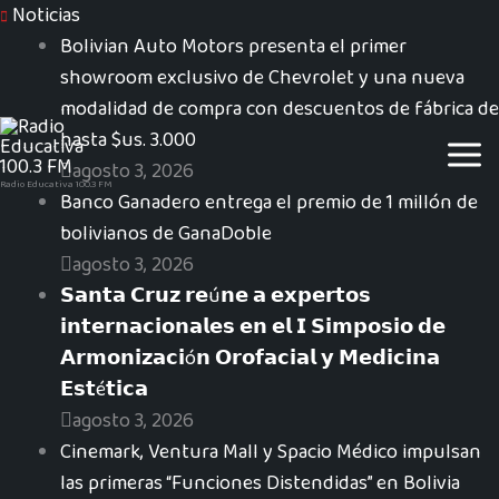
Ir
Noticias
al
Bolivian Auto Motors presenta el primer
contenido
showroom exclusivo de Chevrolet y una nueva
modalidad de compra con descuentos de fábrica de
hasta $us. 3.000
agosto 3, 2026
Radio Educativa 100.3 FM
Banco Ganadero entrega el premio de 1 millón de
bolivianos de GanaDoble
agosto 3, 2026
𝗦𝗮𝗻𝘁𝗮 𝗖𝗿𝘂𝘇 𝗿𝗲ú𝗻𝗲 𝗮 𝗲𝘅𝗽𝗲𝗿𝘁𝗼𝘀
𝗶𝗻𝘁𝗲𝗿𝗻𝗮𝗰𝗶𝗼𝗻𝗮𝗹𝗲𝘀 𝗲𝗻 𝗲𝗹 𝗜 𝗦𝗶𝗺𝗽𝗼𝘀𝗶𝗼 𝗱𝗲
𝗔𝗿𝗺𝗼𝗻𝗶𝘇𝗮𝗰𝗶ó𝗻 𝗢𝗿𝗼𝗳𝗮𝗰𝗶𝗮𝗹 𝘆 𝗠𝗲𝗱𝗶𝗰𝗶𝗻𝗮
𝗘𝘀𝘁é𝘁𝗶𝗰𝗮
agosto 3, 2026
Cinemark, Ventura Mall y Spacio Médico impulsan
las primeras “Funciones Distendidas” en Bolivia