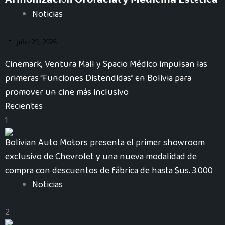
𝗔𝗿𝗺𝗼𝗻𝗶𝘇𝗮𝗰𝗶ó𝗻 𝗢𝗿𝗼𝗳𝗮𝗰𝗶𝗮𝗹 𝘆 𝗠𝗲𝗱𝗶𝗰𝗶𝗻𝗮 𝗘𝘀𝘁é𝘁𝗶𝗰𝗮
Noticias
julio 29, 2026
Cinemark, Ventura Mall y Spacio Médico impulsan las
primeras “Funciones Distendidas” en Bolivia para
promover un cine más inclusivo
Recientes
1
Bolivian Auto Motors presenta el primer showroom
exclusivo de Chevrolet y una nueva modalidad de
compra con descuentos de fábrica de hasta $us. 3.000
Noticias
2