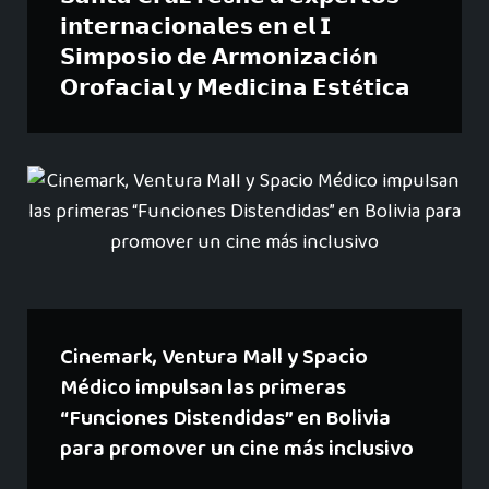
𝗶𝗻𝘁𝗲𝗿𝗻𝗮𝗰𝗶𝗼𝗻𝗮𝗹𝗲𝘀 𝗲𝗻 𝗲𝗹 𝗜
𝗦𝗶𝗺𝗽𝗼𝘀𝗶𝗼 𝗱𝗲 𝗔𝗿𝗺𝗼𝗻𝗶𝘇𝗮𝗰𝗶ó𝗻
𝗢𝗿𝗼𝗳𝗮𝗰𝗶𝗮𝗹 𝘆 𝗠𝗲𝗱𝗶𝗰𝗶𝗻𝗮 𝗘𝘀𝘁é𝘁𝗶𝗰𝗮
Cinemark, Ventura Mall y Spacio
Médico impulsan las primeras
“Funciones Distendidas” en Bolivia
para promover un cine más inclusivo