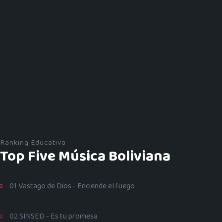
Ranking Educativa
Top Five Música Boliviana
01 Vastago de Dios - Enciende el fuego
02 SINSED - Es tu promesa