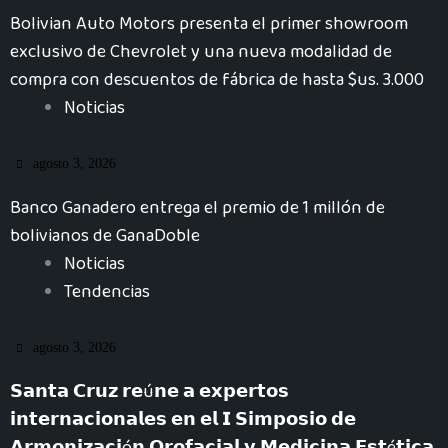
Bolivian Auto Motors presenta el primer showroom
exclusivo de Chevrolet y una nueva modalidad de
compra con descuentos de fábrica de hasta $us. 3.000
Noticias
agosto 3, 2026
Banco Ganadero entrega el premio de 1 millón de
bolivianos de GanaDoble
Noticias
Tendencias
agosto 3, 2026
𝗦𝗮𝗻𝘁𝗮 𝗖𝗿𝘂𝘇 𝗿𝗲ú𝗻𝗲 𝗮 𝗲𝘅𝗽𝗲𝗿𝘁𝗼𝘀
𝗶𝗻𝘁𝗲𝗿𝗻𝗮𝗰𝗶𝗼𝗻𝗮𝗹𝗲𝘀 𝗲𝗻 𝗲𝗹 𝗜 𝗦𝗶𝗺𝗽𝗼𝘀𝗶𝗼 𝗱𝗲