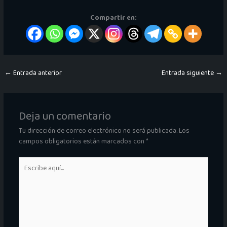
Compartir en:
←
Entrada anterior
Entrada siguiente
→
Deja un comentario
Tu dirección de correo electrónico no será publicada.
Los
campos obligatorios están marcados con
*
Escribe
aquí...