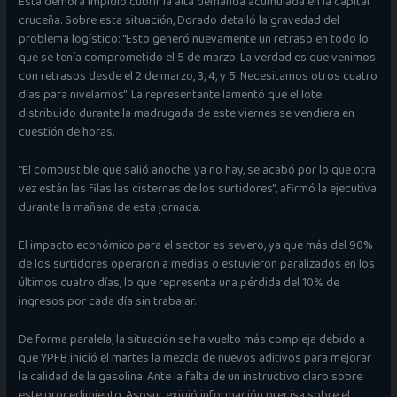
Esta demora impidió cubrir la alta demanda acumulada en la capital
cruceña. Sobre esta situación, Dorado detalló la gravedad del
problema logístico: “Esto generó nuevamente un retraso en todo lo
que se tenía comprometido el 5 de marzo. La verdad es que venimos
con retrasos desde el 2 de marzo, 3, 4, y 5. Necesitamos otros cuatro
días para nivelarnos”. La representante lamentó que el lote
distribuido durante la madrugada de este viernes se vendiera en
cuestión de horas.
“El combustible que salió anoche, ya no hay, se acabó por lo que otra
vez están las filas las cisternas de los surtidores”, afirmó la ejecutiva
durante la mañana de esta jornada.
El impacto económico para el sector es severo, ya que más del 90%
de los surtidores operaron a medias o estuvieron paralizados en los
últimos cuatro días, lo que representa una pérdida del 10% de
ingresos por cada día sin trabajar.
De forma paralela, la situación se ha vuelto más compleja debido a
que YPFB inició el martes la mezcla de nuevos aditivos para mejorar
la calidad de la gasolina. Ante la falta de un instructivo claro sobre
este procedimiento, Asosur exigió información precisa sobre el