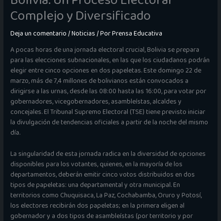
Bolivia: Un Proceso Electoral
Complejo y Diversificado
Deja un comentario
/
Noticias
/ Por
Prensa Educativa
A pocas horas de una jornada electoral crucial, Bolivia se prepara
para las elecciones subnacionales, en las que los ciudadanos podrán
elegir entre cinco opciones en dos papeletas. Este domingo 22 de
marzo, más de 7,4 millones de bolivianos están convocados a
dirigirse a las urnas, desde las 08:00 hasta las 16:00, para votar por
gobernadores, vicegobernadores, asambleístas, alcaldes y
concejales. El Tribunal Supremo Electoral (TSE) tiene previsto iniciar
la divulgación de tendencias oficiales a partir de la noche del mismo
día.
La singularidad de esta jornada radica en la diversidad de opciones
disponibles para los votantes, quienes, en la mayoría de los
departamentos, deberán emitir cinco votos distribuidos en dos
tipos de papeletas: una departamental y otra municipal. En
territorios como Chuquisaca, La Paz, Cochabamba, Oruro y Potosí,
los electores recibirán dos papeletas; en la primera eligen al
gobernador y a dos tipos de asambleístas (por territorio y por