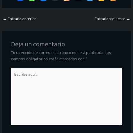
←
Entrada anterior
Entrada siguiente
→
Deja un comentario
Tu dirección de correo electrónico no será publicada.
Los
campos obligatorios están marcados con
*
Escribe
aquí...