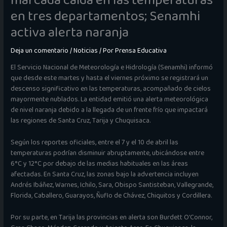
marcada caída en las temperaturas
en tres departamentos; Senamhi
activa alerta naranja
Deja un comentario
/
Noticias
/ Por
Prensa Educativa
El Servicio Nacional de Meteorología e Hidrología (Senamhi) informó
que desde este martes y hasta el viernes próximo se registrará un
descenso significativo en las temperaturas, acompañado de cielos
mayormente nublados. La entidad emitió una alerta meteorológica
de nivel naranja debido a la llegada de un frente frío que impactará
las regiones de Santa Cruz, Tarija y Chuquisaca.
Según los reportes oficiales, entre el 7 y el 10 de abril las
temperaturas podrían disminuir abruptamente, ubicándose entre
6°C y 12°C por debajo de las medias habituales en las áreas
afectadas. En Santa Cruz, las zonas bajo la advertencia incluyen
Andrés Ibáñez, Warnes, Ichilo, Sara, Obispo Santisteban, Vallegrande,
Florida, Caballero, Guarayos, Ñuflo de Chávez, Chiquitos y Cordillera.
Por su parte, en Tarija las provincias en alerta son Burdett O’Connor,