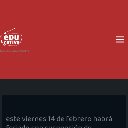
Ir
al
contenido
Radio Educativa 100.3 FM
este viernes 14 de febrero habrá