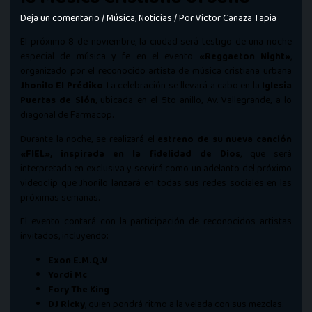
Deja un comentario
/
Música
,
Noticias
/ Por
Victor Canaza Tapia
El próximo 8 de noviembre, la ciudad será testigo de una noche
especial de música y fe en el evento
«Reggaeton Night»
,
organizado por el reconocido artista de música cristiana urbana
Jhonilo El Prédiko
. La celebración se llevará a cabo en la
Iglesia
Puertas de Sión
, ubicada en el 5to anillo, Av. Vallegrande, a lo
diagonal de Farmacop.
Durante la noche, se realizará el
estreno de su nueva canción
«FIEL», inspirada en la fidelidad de Dios
, que será
interpretada en exclusiva y servirá como un adelanto del próximo
videoclip que Jhonilo lanzará en todas sus redes sociales en las
próximas semanas.
El evento contará con la participación de reconocidos artistas
invitados, incluyendo:
Exon E.M.Q.V
Yordi Mc
Fory The King
DJ Ricky
, quien pondrá ritmo a la velada con sus mezclas.