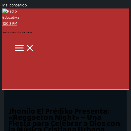
Ir al contenido
Radio Educativa 100.3 FM
Jhonilo El Prédiko Presenta:
«Reggaeton Night» – Una
Fiesta para Celebrar a Dios con
la Música Cristiana Urbana