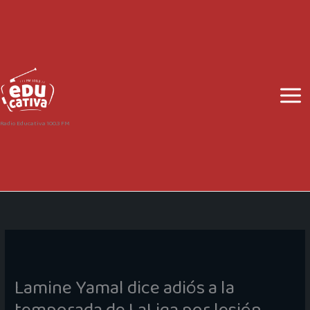
Ir
al
contenido
Radio Educativa 100.3 FM
Lamine Yamal dice adiós a la