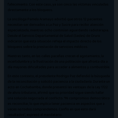
fallecimiento. Con este caso, ya son cinco las víctimas vinculadas
directamente a los bloqueos.
La oncóloga Pamela Aramayo advirtió que otros 12 pacientes
necesitan ser derivados a La Paz y Sucre para recibir atención
especializada, mientras ocho continúan aguardando radioterapia.
Desde el Servicio Departamental de Salud (Sedes) de Oruro
indicaron que esta situación refleja el impacto directo de los
bloqueos sobre la prestación de servicios médicos.
Mientras tanto, en las calles paceñas crecen el agotamiento, la
incertidumbre y la frustración de una población que afronta día a
día mayores dificultades para acceder a alimentos y combustible.
En este contexto, el presidente Rodrigo Paz defendió la búsqueda
de la reconciliación y solicitó paciencia a la ciudadanía. Durante un
acto en Cochabamba, donde presentó las ventajas de la Ley 1722
de alivio tributario, afirmó que su prioridad sigue siendo hallar
una solución negociada al conflicto. “Mi compromiso democrático
es reconciliar, lo que implica tener paciencia en aspectos que a
veces no todos comprendemos. Confío en que esto dará
resultados”, expresó el mandatario.