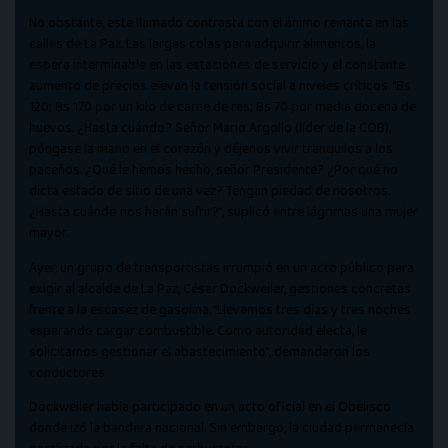
No obstante, este llamado contrasta con el ánimo reinante en las
calles de La Paz. Las largas colas para adquirir alimentos, la
espera interminable en las estaciones de servicio y el constante
aumento de precios elevan la tensión social a niveles críticos. “Bs
120; Bs 170 por un kilo de carne de res; Bs 70 por media docena de
huevos. ¿Hasta cuándo? Señor Mario Argollo (líder de la COB),
póngase la mano en el corazón y déjenos vivir tranquilos a los
paceños. ¿Qué le hemos hecho, señor Presidente? ¿Por qué no
dicta estado de sitio de una vez? Tengan piedad de nosotros.
¿Hasta cuándo nos harán sufrir?”, suplicó entre lágrimas una mujer
mayor.
Ayer, un grupo de transportistas irrumpió en un acto público para
exigir al alcalde de La Paz, César Dockweiler, gestiones concretas
frente a la escasez de gasolina. “Llevamos tres días y tres noches
esperando cargar combustible. Como autoridad electa, le
solicitamos gestionar el abastecimiento”, demandaron los
conductores.
Dockweiler había participado en un acto oficial en el Obelisco
donde izó la bandera nacional. Sin embargo, la ciudad permanecía