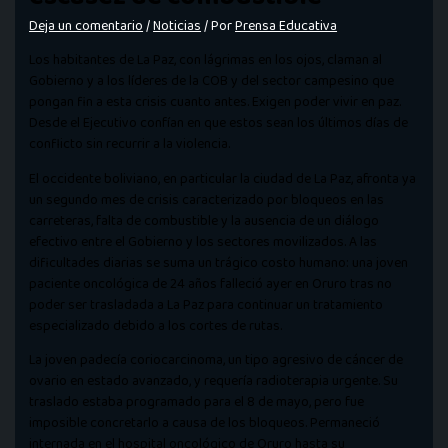
Deja un comentario
/
Noticias
/ Por
Prensa Educativa
Los habitantes de La Paz, con lágrimas en los ojos, claman al
Gobierno y a los líderes de la COB y del sector campesino que
pongan fin a esta crisis cuanto antes. Exigen poder vivir en paz.
Desde el Ejecutivo confían en que estos sean los últimos días de
conflicto sin recurrir a la violencia.
El occidente boliviano, en particular la ciudad de La Paz, afronta ya
un segundo mes de crisis caracterizado por bloqueos en las
carreteras, falta de combustible y la ausencia de un diálogo
efectivo entre el Gobierno y los sectores movilizados. A las
dificultades diarias se suma un trágico costo humano: una joven
paciente oncológica de 24 años falleció ayer en Oruro tras no
poder ser trasladada a La Paz para continuar un tratamiento
especializado debido a los cortes de rutas.
La joven padecía coriocarcinoma, un tipo agresivo de cáncer de
ovario en estado avanzado, y requería radioterapia urgente. Su
traslado estaba programado para el 8 de mayo, pero fue
imposible concretarlo a causa de los bloqueos. Permaneció
internada en el hospital oncológico de Oruro hasta su