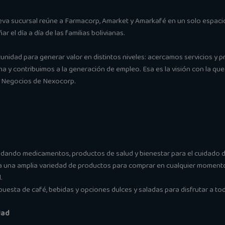
ueva sucursal reúne a Farmacorp, Amarket y Amarkafé en un solo espacio
el día a día de las familias bolivianas.
idad para generar valor en distintos niveles: acercamos servicios y pr
na y contribuimos a la generación de empleo. Esa es la visión con la que
e Negocios de Nexocorp.
indando medicamentos, productos de salud y bienestar para el cuidado de
da una amplia variedad de productos para comprar en cualquier momento
.
puesta de café, bebidas y opciones dulces y saladas para disfrutar a to
dad