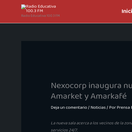
Ir
Inic
al
Radio Educativa 100.3 FM
contenido
Nexocorp inaugura nu
Amarket y Amarkafé
Deja un comentario
/
Noticias
/ Por
Prensa 
La nueva sala acerca a los vecinos de la zo
servicios 24/7.