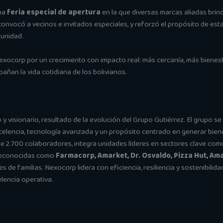
na
feria especial de apertura
en la que diversas marcas aliadas bri
 convocó a vecinos e invitados especiales, y reforzó el propósito de est
munidad.
Nexocorp por un crecimiento con impacto real: más cercanía, más bienes
ñan la vida cotidiana de los bolivianos.
 visionario, resultado de la evolución del Grupo Gutiérrez. El grupo se
celencia, tecnología avanzada y un propósito centrado en generar biene
 2.700 colaboradores, integra unidades líderes en sectores clave como sa
s reconocidas como
Farmacorp, Amarket, Dr. Osvaldo, Pizza Hut, Am
es de familias. Nexocorp lidera con eficiencia, resiliencia y sostenibili
elencia operativa.