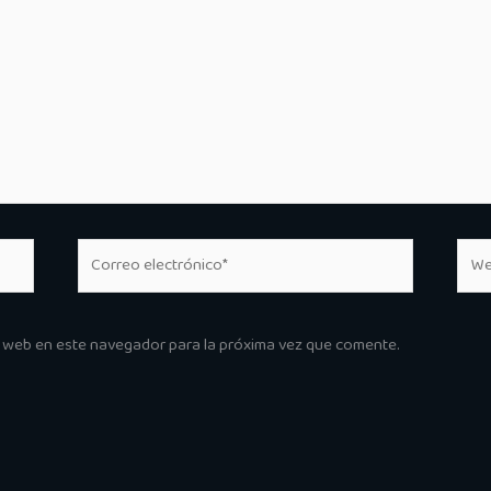
Correo
Web
electrónico*
y web en este navegador para la próxima vez que comente.