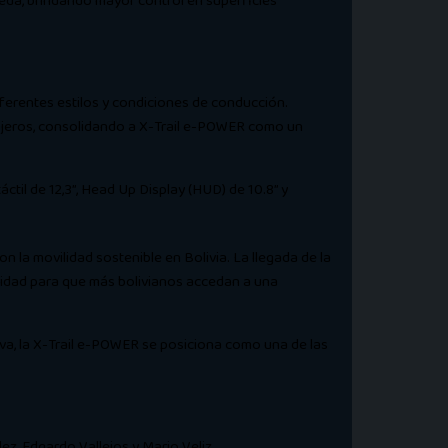
ueda, brindando mayor control en superficies
ferentes estilos y condiciones de conducción.
asajeros, consolidando a X-Trail e-POWER como un
ctil de 12,3”, Head Up Display (HUD) de 10.8” y
 la movilidad sostenible en Bolivia. La llegada de la
idad para que más bolivianos accedan a una
iva, la X-Trail e-POWER se posiciona como una de las
z, Edgardo Vallejos y Mario Veliz