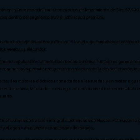
e en la feria especializada con precios de lanzamiento de $us. 67.900 
iva dentro del segmento SUV electrificado premium.
uno en el eje delantero y otro en el trasero que impulsan el vehículo 
los vehículos eléctricos.
ina no impulsa directamente las ruedas. Su única función es generar elect
o regenerativo permite recuperar energía durante la desaceleración, in
mpacto, dos motores eléctricos conectados a las ruedas y un motor a g
De esta manera, la batería se recarga automáticamente sin necesidad d
suario.
el sistema de tracción integral electrificada de Nissan. Este sistema ge
 y el agarre en diversas condiciones de manejo.