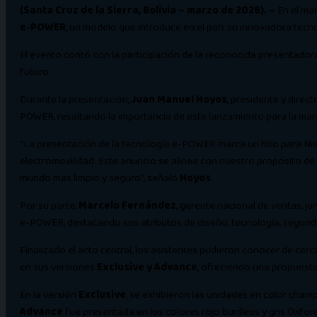
(Santa Cruz de la Sierra, Bolivia – marzo de 2026).
–
En el mar
e-POWER
, un modelo que introduce en el país su innovadora tec
El evento contó con la participación de la reconocida presentado
futuro.
Durante la presentación,
Juan Manuel Hoyos
, presidente y direc
POWER, resaltando la importancia de este lanzamiento para la marc
“La presentación de la tecnología e-POWER marca un hito para Niss
electromovilidad. Este anuncio se alinea con nuestro propósito de 
mundo más limpio y seguro”, señaló
Hoyos
.
Por su parte,
Marcelo Fernández
, gerente nacional de ventas, ju
e-POWER, destacando sus atributos de diseño, tecnología, seguri
Finalizado el acto central, los asistentes pudieron conocer de cer
en sus versiones
Exclusive y Advance
, ofreciendo una propuesta 
En la versión
Exclusive
, se exhibieron las unidades en color champ
Advance
fue presentada en los colores rojo burdeos y gris Oxford