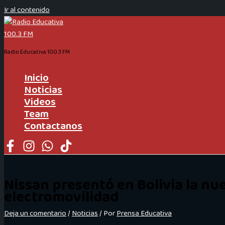
Ir al contenido
Radio Educativa 100.3 FM
Inicio
Noticias
Videos
Team
Contactanos
Nissan presentó en Bolivia la nu
electromovilidad
Deja un comentario
/
Noticias
/ Por
Prensa Educativa