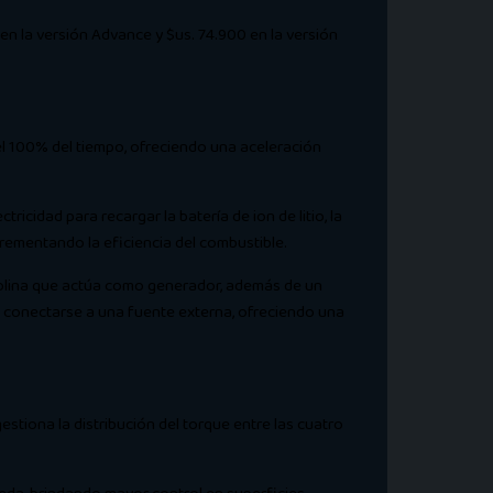
en la versión Advance y $us. 74.900 en la versión
el 100% del tiempo, ofreciendo una aceleración
ricidad para recargar la batería de ion de litio, la
crementando la eficiencia del combustible.
asolina que actúa como generador, además de un
e conectarse a una fuente externa, ofreciendo una
stiona la distribución del torque entre las cuatro