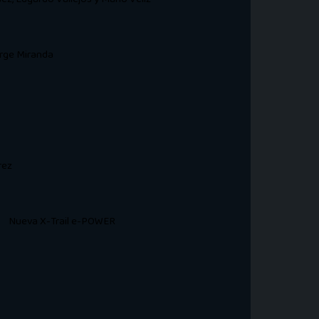
orge Miranda
rez
Nueva X-Trail e-POWER