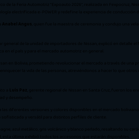
co de la Feria Automotriz “Expoauto 2026”, realizada en Fexpocruz, Ni
nología electrificada e-POWER y redefine la experiencia de conducción
ra
Anabel Angus
, quien fue la maestra de ceremonia y condujo una vel
tor general de la unidad de importadores de Nissan, explicó en detalle el
a en el país y para el mercado automotriz en general.
an en Bolivia, prometiendo revolucionar el mercado a través de una pro
enriquecer la vida de las personas, atreviéndonos a hacer lo que otros
nto a
Luis Paz
, gerente regional de Nissan en Santa Cruz, fueron los e
dad y desempeño.
ca las diferentes versiones y colores disponibles en el mercado bolivi
sofisticada y versátil para distintos perfiles de cliente.
agne, azul metálico, gris volcánico y blanco perlado, resaltando su carác
, esta última exhibió todos los accesorios que estarán disponibles.