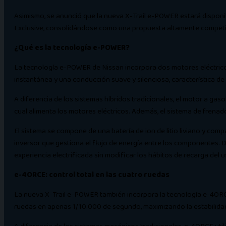
Asimismo, se anunció que la nueva X-Trail e-POWER estará disponibl
Exclusive, consolidándose como una propuesta altamente competit
¿Qué es la tecnología e-POWER?
La tecnología e-POWER de Nissan incorpora dos motores eléctricos 
instantánea y una conducción suave y silenciosa, característica de 
A diferencia de los sistemas híbridos tradicionales, el motor a gasol
cual alimenta los motores eléctricos. Además, el sistema de frenad
El sistema se compone de una batería de ion de litio liviano y co
inversor que gestiona el flujo de energía entre los componentes. 
experiencia electrificada sin modificar los hábitos de recarga del u
e-4ORCE: control total en las cuatro ruedas
La nueva X-Trail e-POWER también incorpora la tecnología e-4ORCE, 
ruedas en apenas 1/10.000 de segundo, maximizando la estabilidad