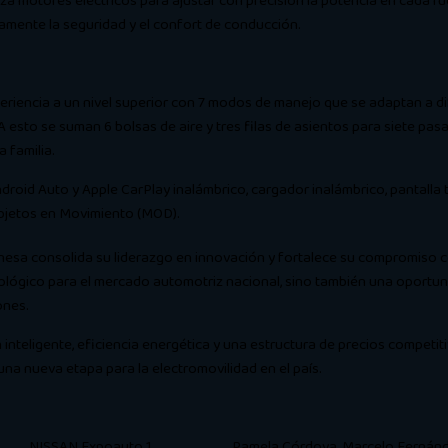
iza motores eléctricos para ajustar con precisión la potencia en cada r
vamente la seguridad y el confort de conducción.
eriencia a un nivel superior con 7 modos de manejo que se adaptan a di
 A esto se suman 6 bolsas de aire y tres filas de asientos para siete p
 familia.
oid Auto y Apple CarPlay inalámbrico, cargador inalámbrico, pantalla tá
Objetos en Movimiento (MOD).
nesa consolida su liderazgo en innovación y fortalece su compromiso con
lógico para el mercado automotriz nacional, sino también una oportun
ones.
nteligente, eficiencia energética y una estructura de precios competit
una nueva etapa para la electromovilidad en el país.
NISSAN Expoauto 1
Pamela Córdova, Marcelo Fernánde