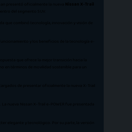
ssan presentó oficialmente la nueva
Nissan X-Trail
 dentro del segmento SUV.
ada que combinó tecnología, innovación y visión de
 funcionamiento y los beneficios de la tecnología e-
puesta que ofrece la mejor transición hacia la
 no en términos de movilidad sostenible para un
ncargados de presentar oficialmente la nueva X-Trail
ano. La nueva Nissan X-Trail e-POWER fue presentada
ter elegante y tecnológico. Por su parte, la versión