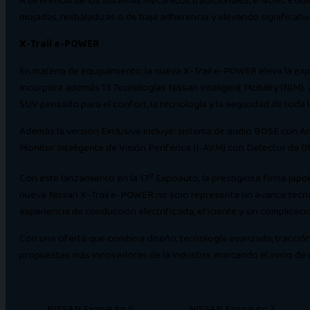
A diferencia de los sistemas mecánicos tradicionales, e-4ORCE util
mojadas, resbaladizas o de baja adherencia y elevando significati
X-Trail e-POWER
En materia de equipamiento, la nueva X-Trail e-POWER eleva la exp
Incorpora además 13 Tecnologías Nissan Inteligent Mobility (NIM).
SUV pensado para el confort, la tecnología y la seguridad de toda la
Además la versión Exclusive incluye: sistema de audio BOSE con Andr
Monitor Inteligente de Visión Periférica (I-AVM) con Detector de 
a
Con este lanzamiento en la 17
Expoauto, la prestigiosa firma japo
nueva Nissan X-Trail e-POWER no solo representa un avance tecno
experiencia de conducción electrificada, eficiente y sin complicaci
Con una oferta que combina diseño, tecnología avanzada, tracción i
propuestas más innovadoras de la industria, marcando el inicio de 
NISSAN Expoauto 5
NISSAN Expoauto 2