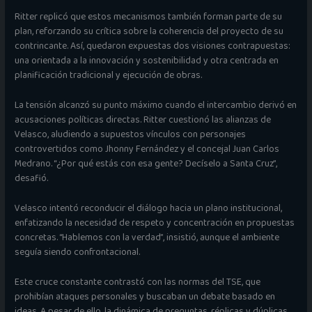
Ritter replicó que estos mecanismos también forman parte de su
plan, reforzando su crítica sobre la coherencia del proyecto de su
contrincante. Así, quedaron expuestas dos visiones contrapuestas:
una orientada a la innovación y sostenibilidad y otra centrada en
planificación tradicional y ejecución de obras.
La tensión alcanzó su punto máximo cuando el intercambio derivó en
acusaciones políticas directas. Ritter cuestionó las alianzas de
Velasco, aludiendo a supuestos vínculos con personajes
controvertidos como Jhonny Fernández y el concejal Juan Carlos
Medrano. “¿Por qué estás con esa gente? Decíselo a Santa Cruz”,
desafió.
Velasco intentó reconducir el diálogo hacia un plano institucional,
enfatizando la necesidad de respeto y concentración en propuestas
concretas. “Hablemos con la verdad”, insistió, aunque el ambiente
seguía siendo confrontacional.
Este cruce constante contrastó con las normas del TSE, que
prohibían ataques personales y buscaban un debate basado en
ideas. A pesar de ello, la dinámica de preguntas, réplicas y dúplicas