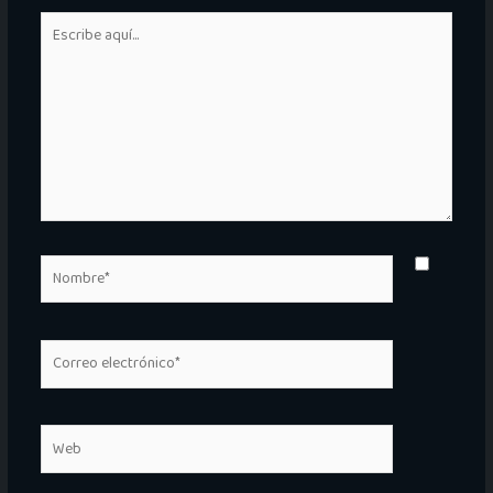
Escribe
aquí...
Nombre*
Correo
electrónico*
Web