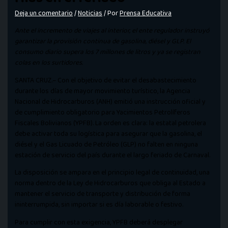
Deja un comentario
/
Noticias
/ Por
Prensa Educativa
Ante el incremento de viajes al interior, el ente regulador instruyó
garantizar la provisión continua de gasolina, diésel y GLP. El
consumo diario supera los 7 millones de litros y ya se registran
colas en los surtidores.
SANTA CRUZ.– Con el objetivo de evitar el desabastecimiento
durante los días de mayor movimiento turístico, la Agencia
Nacional de Hidrocarburos (ANH) emitió una instrucción oficial y
de cumplimiento obligatorio para Yacimientos Petrolíferos
Fiscales Bolivianos (YPFB). La orden es clara: la estatal petrolera
debe activar toda su logística para asegurar que la gasolina, el
diésel y el Gas Licuado de Petróleo (GLP) no falten en ninguna
estación de servicio del país durante el largo feriado de Carnaval.
La disposición se ampara en el principio legal de continuidad, una
norma dentro de la Ley de Hidrocarburos que obliga al Estado a
mantener el servicio de transporte y distribución de forma
ininterrumpida, sin importar si es día laborable o festivo.
Para cumplir con esta exigencia, YPFB deberá desplegar