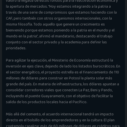
valoró la llegada de estos fondos para la reactivación económica y
la apertura de mercados. “Hoy estamos integrando a la patria a
través de una serie de compromisos que estamos haciendo con la
CAF, pero también con otros organismos internacionales, con la
misma filosofía. Todo aquello que genere un crecimiento es
bienvenido porque estamos poniendo a la patria en el mundo y el
mundo en la patria”, afirmó el mandatario, destacando el trabajo
conjunto con el sector privado y la academia para definir las
prioridades.
Para agilizar la ejecución, el Ministerio de Economía estructuró la
inversión en ejes clave, dejando de lado los listados burocráticos. En
el sector energético, el proyecto estrella es el financiamiento de 110
millones de dólares para construir en Potosí la planta solar más
grande del país. En materia de infraestructura, los dólares apuntan a
consolidar corredores viales que conecten La Paz, Beni y Pando,
incluyendo el puente Guayaramerín, con el objetivo de facilitar la
salida de los productos locales hacia el Pacífico.
Más allá del cemento, el acuerdo internacional tendrá un impacto
directo en el bolsillo de los emprendedores y en la cultura. El plan
contempla canalizar más de 60 millones de dólares en créditos para