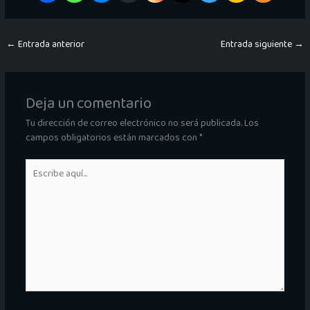
←
Entrada anterior
Entrada siguiente
→
Deja un comentario
Tu dirección de correo electrónico no será publicada.
Los
campos obligatorios están marcados con
*
Escribe
aquí...