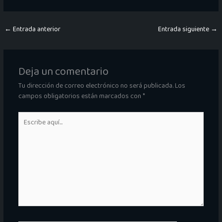
←
Entrada anterior
Entrada siguiente
→
Deja un comentario
Tu dirección de correo electrónico no será publicada.
Los
campos obligatorios están marcados con
*
Escribe
aquí...