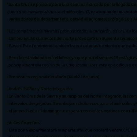
Santa Cruz se prepara para una semana marcada por la llegada de dos
junio y se mantendrá hasta el miércoles 17, ocasionando una notab
varias zonas del departamento, detalló el agrometeorólogo Luis Al
Las temperaturas mínimas pronosticadas alcanzarán los 6°C en los Va
cambio en las corrientes del norte provocará un aumento térmico s
Busch. Este fenómeno también traerá ráfagas de viento que podría
Pero la estabilidad será efímera, ya que para el viernes 19 está p
principalmente la región de la Chiquitania. Tras este episodio, se 
Pronóstico regional detallado (14 al 21 de junio):
Andrés Ibáñez y Norte Integrado
En Santa Cruz de la Sierra y municipios del Norte Integrado, las t
intervalos despejados. Se anticipan chubascos para el miércoles y l
el jueves hasta el domingo se esperan corrientes nortinas con ráf
Valles Cruceños
Esta zona experimentará temperaturas que oscilarán entre 6°C y 26°