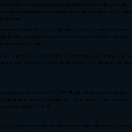
 frentes fríos consecutivos que generarán inestabilidad en el clima loc
le caída en las temperaturas, vientos provenientes del sur con ráfagas
berto Alpire.
lles Cruceños, 10°C en la región de la Cordillera y 14°C en el resto del 
ignificativo, elevando los termómetros hasta 32°C en áreas como la Ch
n superar los 70 km/h.
revisto el ingreso de un segundo frente frío acompañado de lluvias que
espera nuevamente la prevalencia de vientos del norte durante el fin de 
emperaturas variarán entre 14°C y 27°C. El cielo permanecerá mayorment
luvias moderadas a fuertes el viernes. Los vientos del sur superarán lo
agas cercanas a los 70 km/h.
C, con cielos en su mayoría nublados a parcialmente cubiertos y lapsos