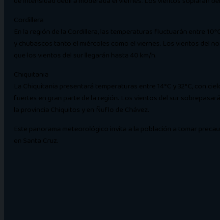
de intensidad débil a moderada el viernes. Los vientos soplarán de
Cordillera
En la región de la Cordillera, las temperaturas fluctuarán entre 
y chubascos tanto el miércoles como el viernes. Los vientos del 
que los vientos del sur llegarán hasta 40 km/h.
Chiquitania
La Chiquitania presentará temperaturas entre 14°C y 32°C, con cie
fuertes en gran parte de la región. Los vientos del sur sobrepasar
la provincia Chiquitos y en Ñuflo de Chávez.
Este panorama meteorológico invita a la población a tomar precau
en Santa Cruz.