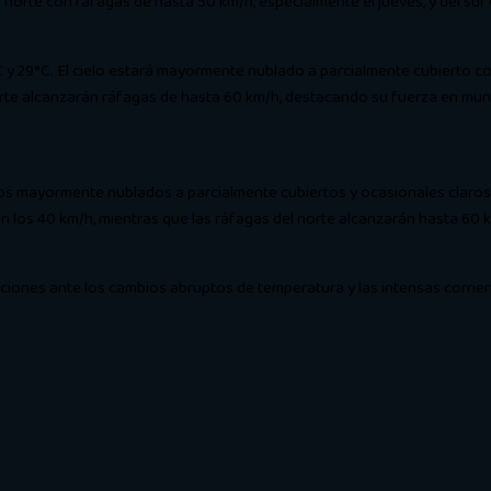
l norte con ráfagas de hasta 50 km/h, especialmente el jueves, y del su
10°C y 29°C. El cielo estará mayormente nublado a parcialmente cubierto
norte alcanzarán ráfagas de hasta 60 km/h, destacando su fuerza en mun
los mayormente nublados a parcialmente cubiertos y ocasionales claros. 
án los 40 km/h, mientras que las ráfagas del norte alcanzarán hasta 60 
ciones ante los cambios abruptos de temperatura y las intensas corrien