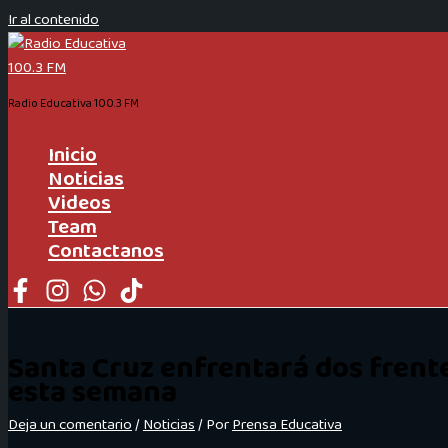
Ir al contenido
Radio Educativa 100.3 FM
Inicio
Noticias
Videos
Team
Contactanos
Santa Cruz enfrentará dos frente
esta semana
Deja un comentario
/
Noticias
/ Por
Prensa Educativa