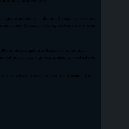
r con intensidad moderada.
 con algunos momentos soleados. Se esperan lloviznas
icipios como Cabezas y Charagua el jueves, mientras
El viernes se registrarán lluvias de moderadas a
km/h el jueves y domingo, especialmente en el este de
tes de viento que se esperan en los próximos días