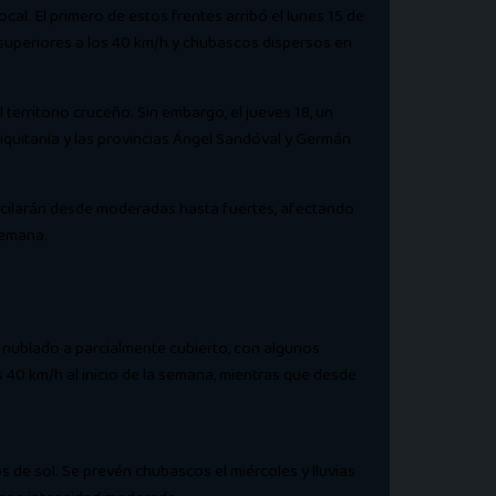
al. El primero de estos frentes arribó el lunes 15 de
 superiores a los 40 km/h y chubascos dispersos en
territorio cruceño. Sin embargo, el jueves 18, un
iquitanía y las provincias Ángel Sandóval y Germán
 oscilarán desde moderadas hasta fuertes, afectando
semana.
e nublado a parcialmente cubierto, con algunos
s 40 km/h al inicio de la semana, mientras que desde
 de sol. Se prevén chubascos el miércoles y lluvias