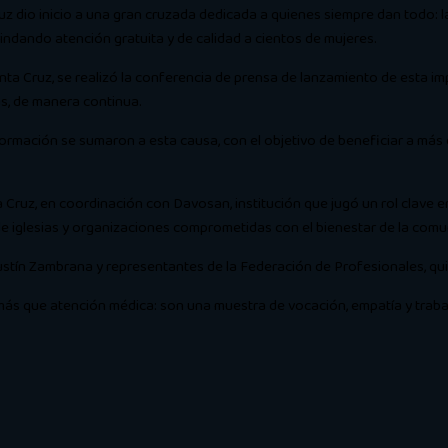
z dio inicio a una gran cruzada dedicada a quienes siempre dan todo: 
indando atención gratuita y de calidad a cientos de mujeres.
ta Cruz, se realizó la conferencia de prensa de lanzamiento de esta imp
as, de manera continua.
formación se sumaron a esta causa, con el objetivo de beneficiar a má
Cruz, en coordinación con Davosan, institución que jugó un rol clave en 
de iglesias y organizaciones comprometidas con el bienestar de la comu
ustín Zambrana y representantes de la Federación de Profesionales, qu
s que atención médica: son una muestra de vocación, empatía y trabaj