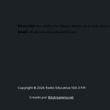
Dirección:
6to. Anillo y Av. Moscú, dentro de la UEB, Santa C
Email:
info@radioeducativa1003.com
Copyright © 2026 Radio Educativa 100.3 FM
Creado por
Bitstreaming.net