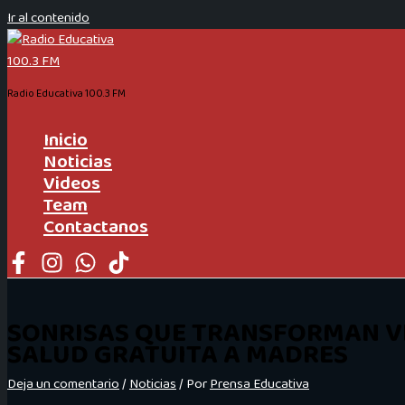
Ir al contenido
Radio Educativa 100.3 FM
Inicio
Noticias
Videos
Team
Contactanos
SONRISAS QUE TRANSFORMAN VI
SALUD GRATUITA A MADRES
Deja un comentario
/
Noticias
/ Por
Prensa Educativa