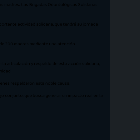
las madres. Las Brigadas Odontológicas Solidarias
ortante actividad solidaria, que tendrá su jornada
s de 300 madres mediante una atención
la articulación y respaldo de esta acción solidaria,
nidad.
ienes respaldaron esta noble causa.
o conjunto, que busca generar un impacto real en la