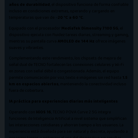
años de durabilidad
, el dispositivo funciona de forma confiable
incluso en condiciones extremas, operando y cargando en
temperaturas que van de –
20 °C a 60 °C
.
Equipado con el procesador
MediaTek Dimensity 7100 5G
, el
dispositivo ejecuta con fluidez tareas diarias, streaming y gaming,
mientras su pantalla curva
AMOLED de 144 Hz
ofrece imágenes
suaves y vibrantes.
Complementando este rendimiento, los chipsets de mejora de
señal dual de TECNO fortalecen las conexiones celulares y Wi-Fi
en zonas con señal débil o congestionada. Además, el equipo
permite comunicación por voz, texto e imágenes sin red hasta
1.5
km en espacios abiertos
, manteniendo la conectividad incluso
fuera de cobertura.
IA práctica para experiencias diarias más inteligentes
Operando con
HiOS 16
, TECNO POVA Curve 2 5G integra
funciones de Inteligencia Artificial a nivel sistema que simplifican
las interacciones cotidianas y ahorran tiempo a los usuarios. La
experiencia está diseñada para ser natural y discreta, ayudando a
organizar tareas y optimizar el uso del dispositivo sin resultar