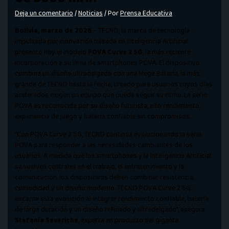
Deja un comentario
/
Noticias
/ Por
Prensa Educativa
Bolivia,
marzo de 2026
.– TECNO, la marca de tecnología
impulsada por innovación basada en Inteligencia Artificial
presentó hoy el modelo
POVA Curve 2 5G
, la más reciente
incorporación a su línea de smartphones POVA. El dispositivo
combina un diseño ultradelgado con una Mega Batería, la más
grande de TECNO hasta la fecha, creado para usuarios cuyos días
acelerados exigen un equipo que pueda seguir su ritmo. La serie
POVA es reconocida por su diseño futurista, alto rendimiento,
experiencia de juego y batería confiable sin compromisos.
“Con POVA Curve 2 5G, TECNO continúa evolucionando la serie
POVA para responder a las necesidades cambiantes de los
usuarios. A medida que los smartphones y la Inteligencia Artificial
se vuelven centrales en el trabajo, el entretenimiento y la
comunicación, los dispositivos deben combinar resistencia,
comodidad y un diseño moderno. TECNO POVA Curve 2 5G
encarna esta evolución al integrar rendimiento confiable, batería
de larga duración y un diseño refinado y ultradelgado”, asegura
Stefanía Severiche
, experta en producto del gigante