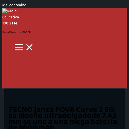
Ir al contenido
Radio Educativa 100.3 FM
TECNO lanza POVA Curve 2 5G:
su diseño ultradelgadode 7.42
mm se une a una mega batería
de 8000 mAh