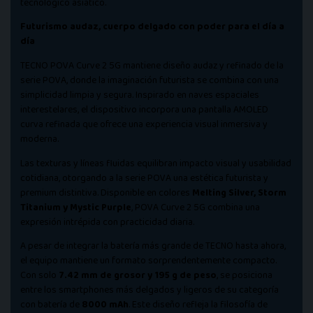
tecnológico asiático.
Futurismo audaz, cuerpo delgado con poder para el día a
día
TECNO POVA Curve 2 5G mantiene diseño audaz y refinado de la
serie POVA, donde la imaginación futurista se combina con una
simplicidad limpia y segura. Inspirado en naves espaciales
interestelares, el dispositivo incorpora una pantalla AMOLED
curva refinada que ofrece una experiencia visual inmersiva y
moderna.
Las texturas y líneas fluidas equilibran impacto visual y usabilidad
cotidiana, otorgando a la serie POVA una estética futurista y
premium distintiva. Disponible en colores
Melting Silver, Storm
Titanium y Mystic Purple
, POVA Curve 2 5G combina una
expresión intrépida con practicidad diaria.
A pesar de integrar la batería más grande de TECNO hasta ahora,
el equipo mantiene un formato sorprendentemente compacto.
Con solo
7.42 mm de grosor y 195 g de peso
, se posiciona
entre los smartphones más delgados y ligeros de su categoría
con batería de
8000 mAh
. Este diseño refleja la filosofía de