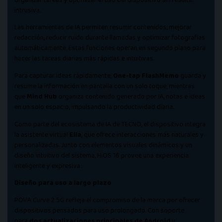
intrusiva.
Las herramientas de IA permiten resumir contenidos, mejorar
redacción, reducir ruido durante llamadas y optimizar fotografías
automáticamente. Estas funciones operan en segundo plano para
hacer las tareas diarias más rápidas e intuitivas.
Para capturar ideas rápidamente,
One-tap FlashMemo
guarda y
resume la información en pantalla con un solo toque, mientras
que
Mind Hub
organiza contenido generado por IA, notas e ideas
en un solo espacio, impulsando la productividad diaria.
Como parte del ecosistema de IA de TECNO, el dispositivo integra
la asistente virtual
Ella
, que ofrece interacciones más naturales y
personalizadas. Junto con elementos visuales dinámicos y un
diseño intuitivo del sistema, HiOS 16 provee una experiencia
inteligente y expresiva.
Diseño para uso a largo plazo
POVA Curve 2 5G refleja el compromiso de la marca por ofrecer
dispositivos pensados para uso prolongado. Con soporte
para
dos actualizaciones principales de Android
y