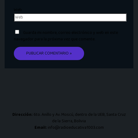
Web
Guarda mi nombre, correo electrónico y web en este
navegador para la próxima vez que comente.
Dirección:
6to. Anillo y Av. Moscú, dentro de la UEB, Santa Cruz
de la Sierra, Bolivia
Email:
info@radioeducativa1003.com