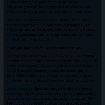
TECNO de ofrecer “más potencia sin agregar volumen”,
entregando gran capacidad energética en un perfil estilizado,
cómodo en mano y bolsillo, y con autonomía para todo el día.
Diseñado para soportar las exigencias diarias, el dispositivo
cuenta con resistencia
IP64 contra polvo y salpicaduras
,
certificación
SGS de resistencia a caídas desde 1.5 metros
y
protección
Corning® Gorilla® Glass 7i
, brindando confianza y
durabilidad para el uso cotidiano.
Poder que sigue el ritmo, a donde sea que vayas
Diseñado para uso intensivo, TECNO POVA Curve 2 5G ofrece un
equilibrio entre autonomía, eficiencia y conectividad. En su núcleo
se encuentra la batería Mega más grande de la marca: una batería
de alta densidad de
8000 mAh
,
2500 mAh mayor que la
generación anterior
, que permite largos periodos de juego,
streaming, viajes y multitarea dentro de un diseño ultradelgado.
Gracias a la
carga rápida de 45W
y la tecnología de
bypass
charging
, el equipo gestiona mejor el calor y protege la salud de
la batería durante sesiones prolongadas. Certificado por
TÜV
SÜD
por su larga vida útil y diseñado para ofrecer hasta
seis