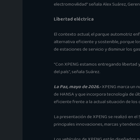
electromovilidad” señala Alex Suárez, Gere
Libertad eléctrica
El contexto actual, el parque automotriz e
alternativa eficiente y sostenible, porque l
de estaciones de servicio y disminuir los g
“Con XPENG estamos entregando libertad y c
del país”, señala Suárez.
La Paz, mayo de 2026.-
XPENG marca un nuev
de HANSA y que incorpora tecnología de últ
eficiente frente a la actual situación de los
La presentación de XPENG se realizó en el S
principales innovaciones, marcas y tendenci
Los vehículos de XPENG están diseñados par