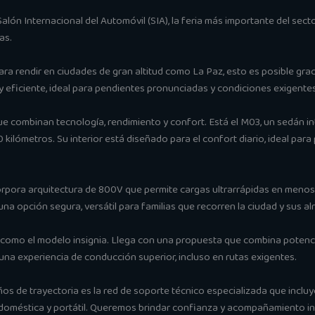
alón Internacional del Automóvil (SIA), la feria más importante del sec
as.
a rendir en ciudades de gran altitud como La Paz, esto es posible gra
y eficiente, ideal para pendientes pronunciadas y condiciones exigentes
e combinan tecnología, rendimiento y confort. Está el M03, un sedán i
ilómetros. Su interior está diseñado para el confort diario, ideal para
rpora arquitectura de 800V que permite cargas ultrarrápidas en menos 
una opción segura, versátil para familias que recorren la ciudad y sus a
a como el modelo insignia. Llega con una propuesta que combina potencia
 una experiencia de conducción superior, incluso en rutas exigentes.
os de trayectoria es la red de soporte técnico especializada que incluye
 doméstica y portátil. Queremos brindar confianza y acompañamiento int