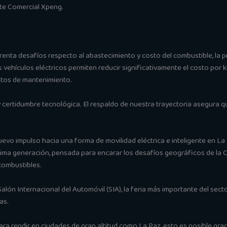
nte Comercial Xpeng.
nfrenta desafíos respecto al abastecimiento y costo del combustible, l
os vehículos eléctricos permiten reducir significativamente el costo por 
astos de mantenimiento.
ertidumbre tecnológica. El respaldo de nuestra trayectoria asegura q
o impulso hacia una forma de movilidad eléctrica e inteligente en La 
ima generación, pensada para encarar los desafíos geográficos de la Ci
 combustibles.
alón Internacional del Automóvil (SIA), la feria más importante del sec
as.
a rendir en ciudades de gran altitud como La Paz, esto es posible gra