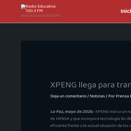
Ir
Inic
al
Radio Educativa 100.3 FM
contenido
XPENG llega para tran
Deja un comentario
/
Noticias
/ Por
Prensa 
La Paz, mayo de 2026.-
XPENG marca un nuev
de HANSA y que incorpora tecnología de últ
eficiente frente a la actual situación de los