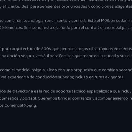
y eficiente, ideal para pendientes pronunciadas y condiciones exigentes
e combinan tecnología, rendimiento y confort. Está el M03, un sedán i
ilómetros. Su interior está diseñado para el confort diario, ideal para
rpora arquitectura de 800V que permite cargas ultrarrápidas en menos 
una opción segura, versátil para familias que recorren la ciudad y sus a
a como el modelo insignia. Llega con una propuesta que combina potencia
 una experiencia de conducción superior, incluso en rutas exigentes.
os de trayectoria es la red de soporte técnico especializada que incluye
 doméstica y portátil. Queremos brindar confianza y acompañamiento int
nte Comercial Xpeng.