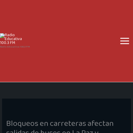
Ir
al
contenido
Radio Educativa 100.3 FM
Bloqueos en carreteras afectan