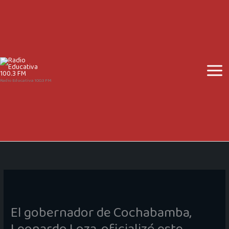
Ir
al
contenido
Radio Educativa 100.3 FM
El gobernador de Cochabamba,