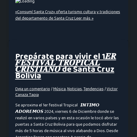
«Consumí Santa Cruz» oferta turismo cultura y tradiciones
del departamento de Santa Cruz
Leer más »
Prepárate para vivir el 1𝑬𝑹
𝑭𝑬𝑺𝑻𝑰𝑽𝑨𝑳 𝑻𝑹𝑶𝑷𝑰𝑪𝑨𝑳
𝑪𝑹𝑰𝑺𝑻𝑰𝑨𝑵𝑶 de Santa Cruz
Bolivia
Deja un comentario
/
Música
,
Noticias
,
Tendencias
/
Victor
Canaza Tapia
Se aproxima el 1er festival Tropical 𝙄𝙉𝙏𝙄𝙈𝙊
𝘼𝘿𝙊𝙍𝙀𝙈𝙊𝙎 2024, viernes 6 de Diciembre donde se
realizó en varios países y en esta ocasión le tocó abrir las
puertas a Santa Cruz Bolivia para que podamos disfrutar
más de 5 horas de música al vivo alabando a Dios. Desde