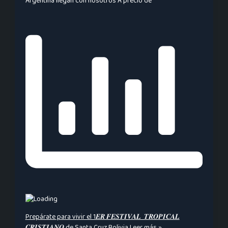
Argentina llegan con nosotros A precio de
Prepárate para vivir el 1𝑬𝑹 𝑭𝑬𝑺𝑻𝑰𝑽𝑨𝑳 𝑻𝑹𝑶𝑷𝑰𝑪𝑨𝑳
𝑪𝑹𝑰𝑺𝑻𝑰𝑨𝑵𝑶 de Santa Cruz Bolivia
Leer más »