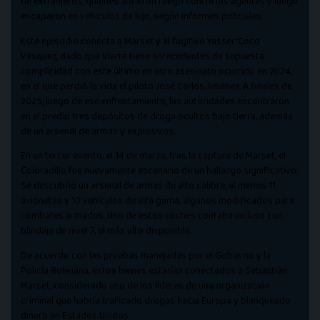
de extranjeros, quienes abrieron fuego contra los agentes y luego
escaparon en vehículos de lujo, según informes policiales.
Este episodio conecta a Marset y al fugitivo Yasser ‘Coco’
Vásquez, dado que Iriarte tiene antecedentes de supuesta
complicidad con este último en otro asesinato ocurrido en 2024,
en el que perdió la vida el piloto José Carlos Jiménez. A finales de
2025, luego de ese enfrentamiento, las autoridades encontraron
en el predio tres depósitos de droga ocultos bajo tierra, además
de un arsenal de armas y explosivos.
En un tercer evento, el 14 de marzo, tras la captura de Marset, el
Coloradillo fue nuevamente escenario de un hallazgo significativo.
Se descubrió un arsenal de armas de alto calibre, al menos 11
avionetas y 10 vehículos de alta gama, algunos modificados para
combates armados. Uno de estos coches contaba incluso con
blindaje de nivel 7, el más alto disponible.
De acuerdo con las pruebas manejadas por el Gobierno y la
Policía Boliviana, estos bienes estarían conectados a Sebastián
Marset, considerado uno de los líderes de una organización
criminal que habría traficado drogas hacia Europa y blanqueado
dinero en Estados Unidos.