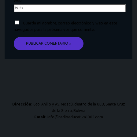
Web
Guarda mi nombre, correo electrónico y web en este
navegador para la próxima vez que comente.
Dirección:
6to. Anillo y Av. Moscú, dentro de la UEB, Santa Cruz
de la Sierra, Bolivia
Email:
info@radioeducativa1003.com