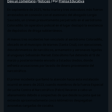
Deja un comentario
/
Noticias
/ Por
Prensa Educativa
En septiembre de 2025, Yerko Iriarte y tres individuos más fueron
arrestados en conexión con el asesinato del abogado Lorgio
Saucedo, un crimen presuntamente perpetrado en el aeródromo
Coloradillo. Un operativo policial en el lugar destapó la existencia
de depósitos de droga subterráneos.
Al menos tres incidentes han vinculado al aeródromo Coloradillo,
ubicado en el municipio de Warnes (Santa Cruz), con ejecuciones,
descubrimientos de narcóticos, armamento y aeronaves ligadas
al uruguayo Sebastián Marset. Este último fue detenido el 13 de
marzo y posteriormente enviado a Estados Unidos, donde
enfrenta acusaciones por lavado de dinero proveniente del
narcotráfico.
El primer incidente que llamó la atención hacia esta instalación
ocurrió en enero de 2023, cuando miembros de la Fuerza Especial
de Lucha Contra el Narcotráfico (Felcn) llevaron a cabo un
allanamiento debido a sospechas de que desde su pista que se
extiende aproximadamente cinco kilómetros despegaban
avionetas cargadas de cocaína.