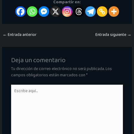
Compartir en:
←
Entrada anterior
Entrada siguiente
→
Deja un comentario
Tu dirección de correo electrónico no será publicada.
Los
campos obligatorios están marcados con
*
Escribe
aquí...