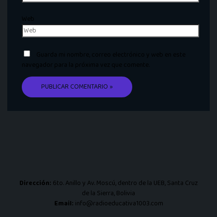
Web
Guarda mi nombre, correo electrónico y web en este
navegador para la próxima vez que comente.
Dirección:
6to. Anillo y Av. Moscú, dentro de la UEB, Santa Cruz
de la Sierra, Bolivia
Email:
info@radioeducativa1003.com