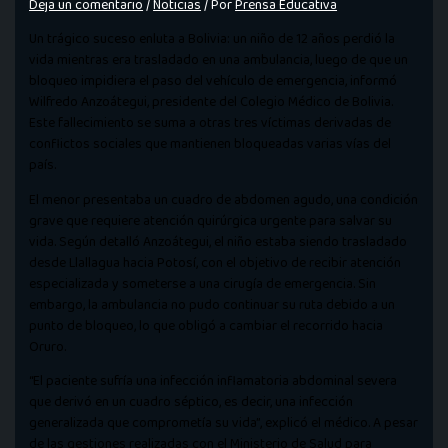
Deja un comentario
/
Noticias
/ Por
Prensa Educativa
Un trágico suceso enluta a Bolivia: un niño de 12 años perdió la
vida mientras era trasladado en una ambulancia, luego de que un
bloqueo impidiera el paso del vehículo de emergencia, informó
Wilfredo Anzoátegui, presidente del Colegio Médico de Bolivia.
Este fallecimiento se suma a otras tres víctimas derivadas de
conflictos sociales que mantienen bloqueadas varias vías del
país.
El menor presentaba un cuadro de abdomen agudo, una condición
grave que requiere atención quirúrgica urgente para salvar su
vida. Según detalló Anzoátegui, el niño estaba siendo trasladado
desde Llallagua hacia Potosí, con el objetivo de recibir atención
especializada y someterse a una cirugía de emergencia. Sin
embargo, la ambulancia no pudo continuar su ruta debido a un
punto de bloqueo, lo que obligó a cambiar el recorrido hacia
Oruro.
“El paciente sufría una infección inflamatoria abdominal severa
que derivó en un cuadro séptico, es decir, una infección
generalizada que comprometía su vida”, explicó el médico. A pesar
de las gestiones realizadas con el Ministerio de Salud para