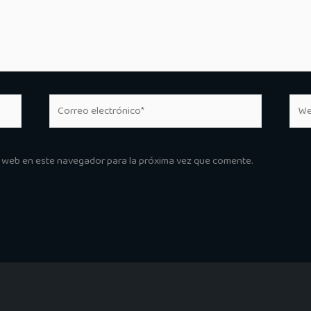
Correo
Web
electrónico*
y web en este navegador para la próxima vez que comente.