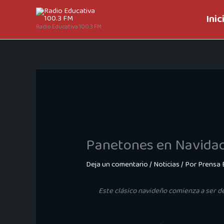
Ir
Inic
al
Radio Educativa 100.3 FM
contenido
Panetones en Navidad:
Deja un comentario
/
Noticias
/ Por
Prensa 
Este clásico navideño comienza a ser de