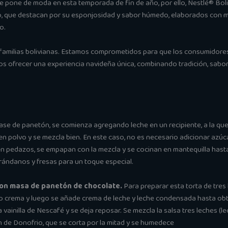
 pone de moda en esta temporada de fin de año, por ello, Nestlé® Boliv
o, que destacan por su esponjosidad y sabor húmedo, elaborados con ma
o.
 familias bolivianas. Estamos comprometidos para que los consumidores
 ofrecer una experiencia navideña única, combinando tradición, sabor y
ase de panetón, se comienza agregando leche en un recipiente, a la qu
en polvo y se mezcla bien. En este caso, no es necesario adicionar azúc
 en pedazos, se empapan con la mezcla y se cocinan en mantequilla hast
rándanos y fresas para un toque especial.
 con masa de panetón de chocolate.
Para preparar esta torta de tres
eso crema y luego se añade crema de leche y leche condensada hasta ob
 vainilla de Nescafé y se deja reposar. Se mezcla la salsa tres leches (
ón de Donofrio, que se corta por la mitad y se humedece