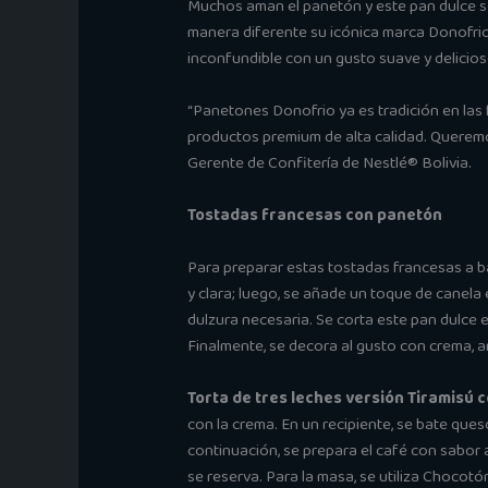
Muchos aman el panetón y este pan dulce se
manera diferente su icónica marca Donofri
inconfundible con un gusto suave y delicios
“Panetones Donofrio ya es tradición en las
productos premium de alta calidad. Queremos
Gerente de Confitería de Nestlé® Bolivia.
Tostadas francesas con panetón
Para preparar estas tostadas francesas a b
y clara; luego, se añade un toque de canela 
dulzura necesaria. Se corta este pan dulce
Finalmente, se decora al gusto con crema, a
Torta de tres leches versión Tiramisú
con la crema. En un recipiente, se bate qu
continuación, se prepara el café con sabor a
se reserva. Para la masa, se utiliza Chocot