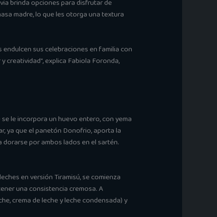
ia brinda opciones para disfrutar de
sa madre, lo que les otorga una textura
 endulcen sus celebraciones en familia con
 creatividad”, explica Fabiola Foronda,
e se le incorpora un huevo entero, con yema
ar, ya que el panetón Donofrio, aporta la
a dorarse por ambos lados en el sartén.
 leches en versión Tiramisú, se comienza
tener una consistencia cremosa. A
leche, crema de leche y leche condensada) y