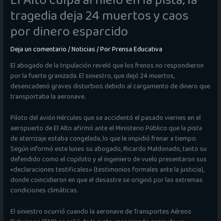
El Alto culpa al hielo en la pista; la
tragedia deja 24 muertos y caos
por dinero esparcido
Deja un comentario
/
Noticias
/ Por
Prensa Educativa
El abogado de la tripulación reveló que los frenos no respondieron
por la fuerte granizada. El siniestro, que dejó 24 muertos,
desencadenó graves disturbios debido al cargamento de dinero que
transportaba la aeronave.
Piloto del avión Hércules que se accidentó el pasado viernes en el
aeropuerto de El Alto afirmó ante el Ministerio Público que la pista
de aterrizaje estaba congelada, lo que le impidió frenar a tiempo.
Según informó este lunes su abogado, Ricardo Maldonado, tanto su
defendido como el copiloto y el ingeniero de vuelo presentaron sus
«declaraciones testificales» (testimonios formales ante la justicia),
donde coincidieron en que el desastre se originó por las extremas
condiciones climáticas.
El siniestro ocurrió cuando la aeronave de Transportes Aéreos