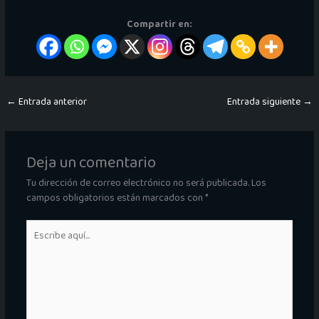
Compartir en:
←
Entrada anterior
Entrada siguiente
→
Deja un comentario
Tu dirección de correo electrónico no será publicada.
Los
campos obligatorios están marcados con
*
Escribe
aquí...