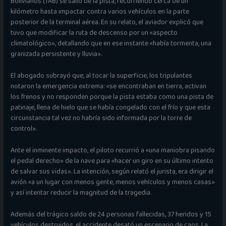
Bolivianos (TAB) se salió de la pista, recorriendo cerca de un
kilómetro hasta impactar contra varios vehículos en la parte
posterior de la terminal aérea. En su relato, el aviador explicó que
tuvo que modificar la ruta de descenso por un «aspecto
climatológico», detallando que en ese instante «había tormenta, una
granizada persistente y lluvia».
El abogado subrayó que, al tocar la superficie, los tripulantes
notaron la emergencia extrema: «se encontraban en tierra, activan
los frenos y no responden porque la pista estaba como una pista de
patinaje, llena de hielo que se había congelado con el frío y que esta
circunstancia tal vez no habría sido informada por la torre de
control».
Ante el inminente impacto, el piloto recurrió a «una maniobra pisando
el pedal derecho» de la nave para «hacer un giro en su último intento
de salvar sus vidas». La intención, según relató el jurista, era dirigir el
avión «a un lugar con menos gente, menos vehículos y menos casas»
y así intentar reducir la magnitud de la tragedia.
Además del trágico saldo de 24 personas fallecidas, 37 heridos y 15
vehículos destruidos, el accidente desató un escenario de caos. La