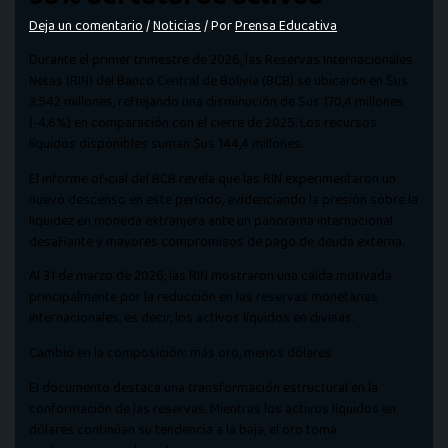
Deja un comentario
/
Noticias
/ Por
Prensa Educativa
Durante el primer trimestre de 2026, las Reservas Internacionales
Netas (RIN) del Banco Central de Bolivia (BCB) se ubicaron en $us
3.542 millones, reflejando una disminución de $us 170,4 millones
(-4,6%) en comparación con el cierre de 2025. Los recursos
líquidos disponibles suman $us 144,4 millones.
El informe oficial del BCB revela que las RIN experimentaron un
nuevo descenso en este período, evidenciando la presión sobre la
liquidez en moneda extranjera ante un panorama internacional
desafiante y mayores compromisos de pago de deuda externa.
Al 31 de marzo de 2026, las RIN mostraron una caída motivada
principalmente por la reducción en las reservas monetarias
internacionales, es decir, los activos líquidos en divisas.
Cambio en la composición: más oro, menos dólares
El documento destaca una transformación estructural en la
conformación de las reservas. Mientras los activos líquidos en
dólares continúan su tendencia a la baja, el oro toma