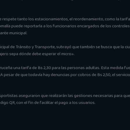
 respete tanto los estacionamientos, el reordenamiento, como la tarifa
alía puede reportarla a los funcionarios encargados de los controles o 
nte municipal.
icipal de Tránsito y Transporte, subrayó que también se busca que la c
ajero sepa dónde debe esperar el micro».
cruceña una tarifa de Bs 2,30 para las personas adultas. Esta medida f
. A pesar de que todavía hay denuncias por cobros de Bs 2,50, el servic
sportistas aseguraron que realizarán las gestiones necesarias para que e
ódigo QR, con el fin de facilitar el pago a los usuarios.