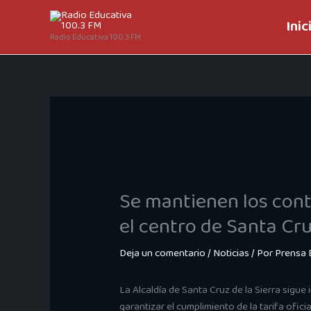
Ir
Inic
al
Radio Educativa 100.3 FM
contenido
Se mantienen los contr
el centro de Santa Cr
Deja un comentario
/
Noticias
/ Por
Prensa 
La Alcaldía de Santa Cruz de la Sierra sigu
garantizar el cumplimiento de la tarifa ofic