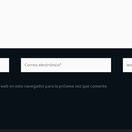
Correo
Web
electrónico*
y web en este navegador para la próxima vez que comente.