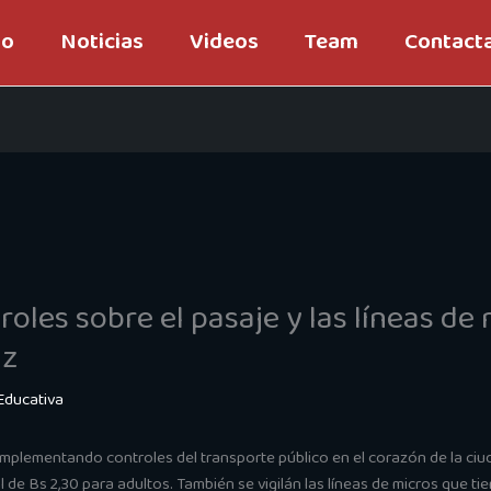
io
Noticias
Videos
Team
Contact
oles sobre el pasaje y las líneas de
uz
Educativa
e implementando controles del transporte público en el corazón de la c
ial de Bs 2,30 para adultos. También se vigilán las líneas de micros que 